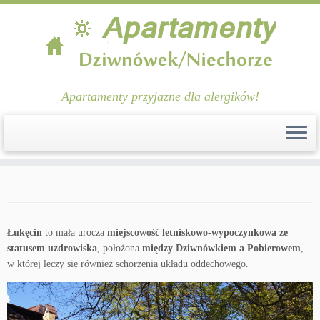
Apartamenty przyjazne dla alergików!
Przejdź
do
treści
Łukęcin
to mała urocza
miejscowość letniskowo-wypoczynkowa ze
statusem uzdrowiska
, położona
między Dziwnówkiem a Pobierowem
,
w której leczy się również schorzenia układu oddechowego.